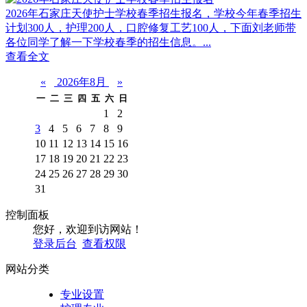
2026年石家庄天使护士学校春季招生报名，学校今年春季招生
计划300人，护理200人，口腔修复工艺100人，下面刘老师带
各位同学了解一下学校春季的招生信息。...
查看全文
«
2026年8月
»
一
二
三
四
五
六
日
1
2
3
4
5
6
7
8
9
10
11
12
13
14
15
16
17
18
19
20
21
22
23
24
25
26
27
28
29
30
31
控制面板
您好，欢迎到访网站！
登录后台
查看权限
网站分类
专业设置