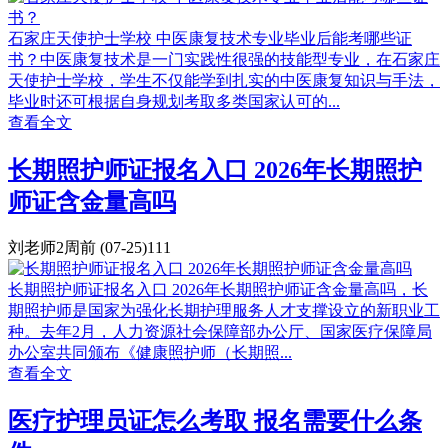
石家庄天使护士学校 中医康复技术专业毕业后能考哪些证
书？中医康复技术是一门实践性很强的技能型专业，在石家庄
天使护士学校，学生不仅能学到扎实的中医康复知识与手法，
毕业时还可根据自身规划考取多类国家认可的...
查看全文
长期照护师证报名入口 2026年长期照护
师证含金量高吗
刘老师
2周前
(07-25)
111
长期照护师证报名入口 2026年长期照护师证含金量高吗，长
期照护师是国家为强化长期护理服务人才支撑设立的新职业工
种。去年2月，人力资源社会保障部办公厅、国家医疗保障局
办公室共同颁布《健康照护师（长期照...
查看全文
医疗护理员证怎么考取 报名需要什么条