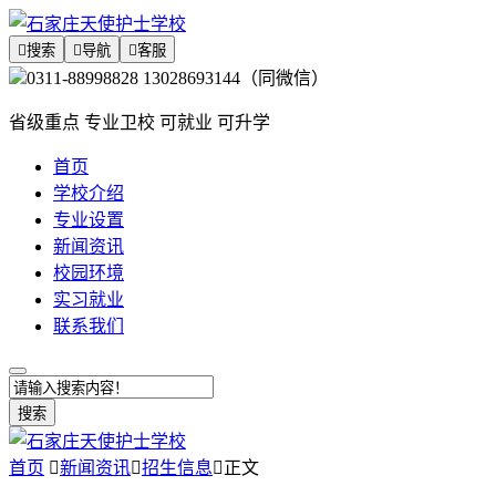

搜索

导航

客服
0311-88998828 13028693144（同微信）
省级重点 专业卫校 可就业 可升学
首页
学校介绍
专业设置
新闻资讯
校园环境
实习就业
联系我们
搜索
首页

新闻资讯

招生信息

正文