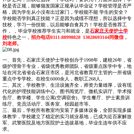
校是否正规，能够颁发国家正规承认毕业证？学校管理是否严
格，因为学生从小没有出过家门，学校能不能 学生的安全？
学校能否学到真正技能？正是因为成绩不理想，所以选择中专
技校，学习一份技能，以后能够自食其力！学校是否推荐工
作， ，毕业学校推荐学生实习和就业，是
石家庄天使护士学
校
特色之一，
招办电话0311-88998828 13028693144同微信，
刘老师。
一、首先，石家庄天使护士学校创办于1998年，建校26年，省
级护理骨干专业，省级优秀教师团队，省级重点医学中专，地
址在河北省省会石家庄市区，是河北省教育厅主管的一所省级
重点中专学校。在校生6000余人，教职工268人。
二、其次，学校教学、生活设施齐全，师资力量雄厚，设有现
代化的护理技能训练中心、图书阅览厅、微机实训厅、学术报
告厅、教学楼、学生公寓(空调宿舍)、学生餐厅、护士素质训
练厅、党员活动厅、医务室、校园超市等。
三、最后，学校所有教室均安装了多媒体设备，全部实现多媒
体教学，学校建立了稳定的实习就业基地，已成为近百家解放
军、武警医院及地方医院护士选拔基地，毕业生连年供不应
求。