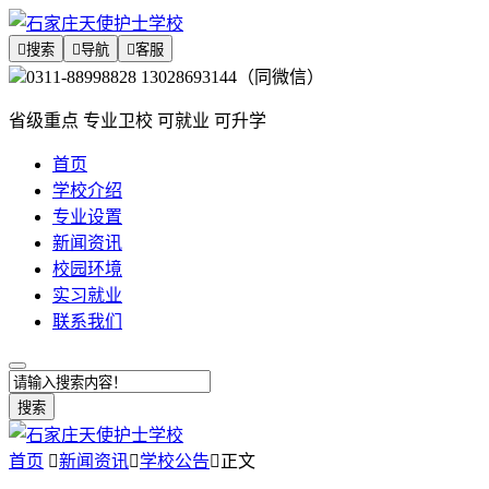

搜索

导航

客服
0311-88998828 13028693144（同微信）
省级重点 专业卫校 可就业 可升学
首页
学校介绍
专业设置
新闻资讯
校园环境
实习就业
联系我们
搜索
首页

新闻资讯

学校公告

正文