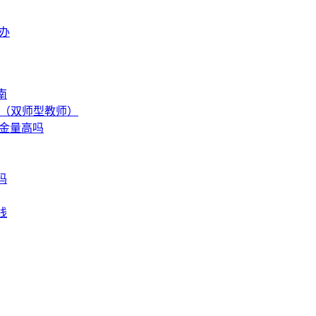
办
南
介（双师型教师）
含金量高吗
吗
线