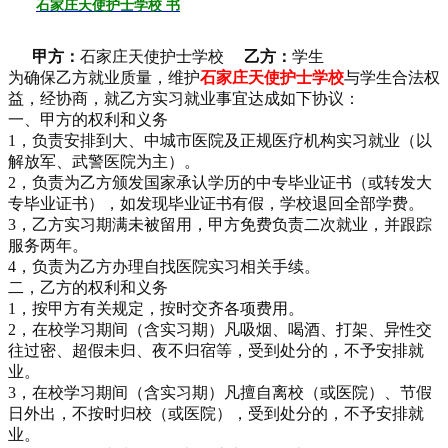
石家庄天使护士学校 书
甲方：
石家庄天使护士学校
乙方：
学生
为确保乙方就业质量，维护
石家庄天使护士学校
与学生合法权
益，经协商，就乙方实习就业事宜达成如下协议：
一、甲方的权利和义务
1，负责安排到大、中城市医院及正规医疗机构实习就业（以
解放军、武警医院为主）。
2，负责为乙方颁发国家承认学历的中专毕业证书（或转发大
专毕业证书），如发现毕业证书有假，学校退回全部学费。
3，乙方实习期满未被留用，甲方免费负责二次就业，并跟踪
服务两年。
4，负责为乙方办理自找医院实习相关手续。
二，乙方的权利和义务
1，按甲方有关规定，按时交齐各项费用。
2，在校学习期间（含实习期）凡吸烟、喝酒、打架、异性交
往过密、超假未归、夜不归宿等，受到处分的，不予安排就
业。
3，在校学习期间（含实习期）凡擅自离校（或医院）、节假
日外出，不按时归校（或医院），受到处分的，不予安排就
业。