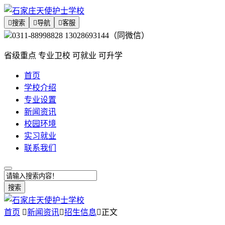

搜索

导航

客服
0311-88998828 13028693144（同微信）
省级重点 专业卫校 可就业 可升学
首页
学校介绍
专业设置
新闻资讯
校园环境
实习就业
联系我们
搜索
首页

新闻资讯

招生信息

正文