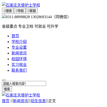

搜索

导航

客服
0311-88998828 13028693144（同微信）
省级重点 专业卫校 可就业 可升学
首页
学校介绍
专业设置
新闻资讯
校园环境
实习就业
联系我们
搜索
首页

新闻资讯

招生信息

正文