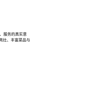
格、服务的真实意
亮灶、丰富菜品与