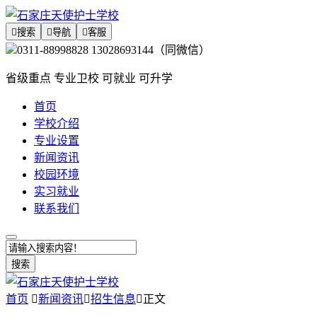

搜索

导航

客服
0311-88998828 13028693144（同微信）
省级重点 专业卫校 可就业 可升学
首页
学校介绍
专业设置
新闻资讯
校园环境
实习就业
联系我们
搜索
首页

新闻资讯

招生信息

正文