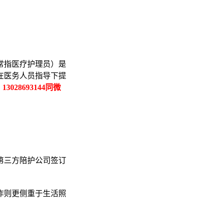
常指医疗护理员）是
在医务人员指导下提
 13028693144同微
第三方陪护公司签订
作则更侧重于生活照