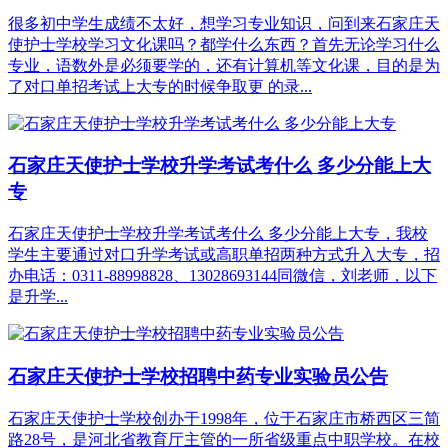
很多初中学生成绩不太好，想学习专业知识，问到来石家庄天
使护士学校学习文化课吗？都学什么东西？首先无论学习什么
专业，语数外是必须要学的，还有计算机等文化课，目的是为
了对口单招考试上大专的时候争取更 的录...
石家庄天使护士学校升学考试考什么 多少分能上大
专
石家庄天使护士学校升学考试考什么 多少分能上大专，我校
学生主要通过‌对口升学考试‌或‌高职单招‌两种方式升入大专，招
办电话：0311-88998828、13028693144同微信，刘老师，以下
是升学...
石家庄天使护士学校招聘中药专业实验员公告
石家庄天使护士学校创办于1998年，位于石家庄市桥西区三简
路28号，是河北省教育厅主管的一所省级重点中职学校。在校