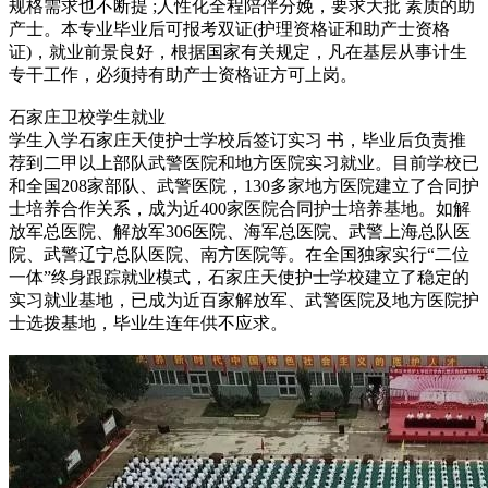
规格需求也不断提 ;人性化全程陪伴分娩，要求大批 素质的助
产士。本专业毕业后可报考双证(护理资格证和助产士资格
证)，就业前景良好，根据国家有关规定，凡在基层从事计生
专干工作，必须持有助产士资格证方可上岗。
石家庄卫校学生就业
学生入学石家庄天使护士学校后签订实习 书，毕业后负责推
荐到二甲以上部队武警医院和地方医院实习就业。目前学校已
和全国208家部队、武警医院，130多家地方医院建立了合同护
士培养合作关系，成为近400家医院合同护士培养基地。如解
放军总医院、解放军306医院、海军总医院、武警上海总队医
院、武警辽宁总队医院、南方医院等。在全国独家实行“二位
一体”终身跟踪就业模式，石家庄天使护士学校建立了稳定的
实习就业基地，已成为近百家解放军、武警医院及地方医院护
士选拨基地，毕业生连年供不应求。