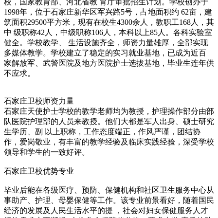
校，国家教育部、河北省教 育厅审批招生计划。学校创办于
1998年，位于石家庄新华区军兴路5号，占地面积约 62亩，建
筑面积29500平方米，现有在校生4300余人，教职工168人，其
中 级职称42人，中级职称106人，本科以上85人。各科实验室
健全。学校教学、 生活设施齐全，师资力量雄厚，全部实现
多媒体教学。学校建立了稳定的实习就业基地，已成为近百
家解放军、武警医院及地方医院护士选拔基地，毕业生连年供
不应求。
石家庄卫校师资力量
石家庄天使护士学校的教学老师均为教授，护理操作部分由部
队医院护理部的人员来教授。他们大都是军人出身、硕士研究
生学历、副 以上职称，工作态度端正，作风严谨，团结协
作，爱岗敬业，有丰富的教学经验及临床实践经验，深受学校
领导和学生的一致好评。
石家庄卫校优势专业
毕业后能在各级医疗、预防、保健机构和社区卫生服务中心从
事助产、护理、母婴保健等工作。该专业前景看好，随着国民
经济的发展及人民生活水平的提 ，社会对妇女保健服务人才