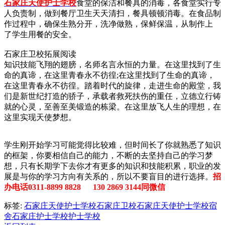
石家庄天使护士学校
食堂的保洁和餐具的消毒，各食堂实行专
人负责制，做到餐厅卫生天天清扫，餐具顿顿消毒。在食品制
作过程中，确保生熟分开，洗净做熟，保鲜保温，从制作上
了学生用餐的安全。
石家庄卫校拓展阅读
知识技能飞翔的翅膀，名师名言永恒的力量。在这里找到了生
命的真谛，在这里青春永不彷徨;在这里找到了生命的真谛，
在这里青春永不彷徨。踏着时代的旋律，走进生命的殿堂，我
们是新世纪打造的骄子，承载者救死扶伤的重任，立德立行铸
就的心灵，至善至美锻造的栋梁。在这里放飞人生的理想，在
这里实现天使梦想。
学生刚开始学习可能觉得比较难，但时间长了你就熟悉了知识
的框架，你要相信自己的能力，不断的去坚持自己的学习梦
想，只有长期学下去你才有更多的知识和技能积累，职业的发
展是与你的学习方向有关系的，所以不要盲目的进行选择。
招
办电话0311-8899 8828 130 2869 3144同微信
标签:
石家庄天使护士学校
石家庄卫校
石家庄天使护士学校宿
舍
石家庄护士学校
护士学校