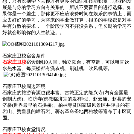
想，只有长期学下去你才有更多的知识和技能积累，职业的发
展是与你的学习方向有关系的，所以不要盲目的进行选择。如
果你是一个差生，那你更不应该浪费时间在娱乐的事情上，而
应去好好的学习，为将来的学业做打算，很多的学校都是对学
生有分数的要求，一个阶段学习不好没关系，但长期的学习不
好就会影响你的人生轨迹。。
石家庄卫校宿舍条件
石家庄卫校
宿舍8到10人间，独立阳台，有空调，可以租直饮
水热水器、每层楼都有洗衣机、刷鞋机、吹风机等。
石家庄卫校周边环境
石家庄的旅游资源也很丰富。古城正定的隆兴寺(内有全国最
铜制大佛)、临济寺(佛教临济宗的发祥地)、赵云庙、赵县的安
济桥(世界最早的石拱桥)、柏林寺及国家级风景区井陉县的苍
岩山、赞皇县的嶂石岩、著名革命圣地西柏坡等遍布于市区周
围。
石家庄卫校食堂情况