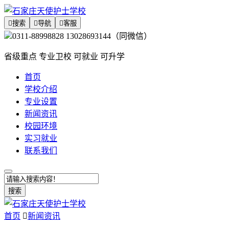

搜索

导航

客服
0311-88998828 13028693144（同微信）
省级重点 专业卫校 可就业 可升学
首页
学校介绍
专业设置
新闻资讯
校园环境
实习就业
联系我们
搜索
首页

新闻资讯