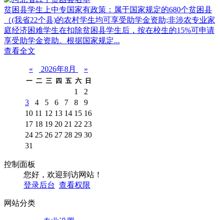
贫困县学生上中专国家有政策：属于国家规定的680个贫困县
（(我省22个县)的农村学生均可享受助学金资助;非涉农专业家
庭经济困难学生在扣除贫困县学生后，按在校生的15%可申请
享受助学金资助。根据国家规定...
查看全文
«
2026年8月
»
一
二
三
四
五
六
日
1
2
3
4
5
6
7
8
9
10
11
12
13
14
15
16
17
18
19
20
21
22
23
24
25
26
27
28
29
30
31
控制面板
您好，欢迎到访网站！
登录后台
查看权限
网站分类