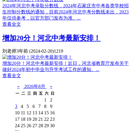
2024年河北中考录取分数线，2024年石家庄市中考各类学校招
生控制分数线的通知，目前2024年河北中考分数线未出，2023
年仅供参考，以官方部门发布为准。...
查看全文
增加20分！河北中考最新安排！
刘老师
3年前
(2024-02-20)
1219
增加20分！河北中考最新安排！近日，河北省教育厅发布关于
做好2024年初中毕业与升学考试工作的通知。...
查看全文
«
2026年8月
»
一
二
三
四
五
六
日
1
2
3
4
5
6
7
8
9
10
11
12
13
14
15
16
17
18
19
20
21
22
23
24
25
26
27
28
29
30