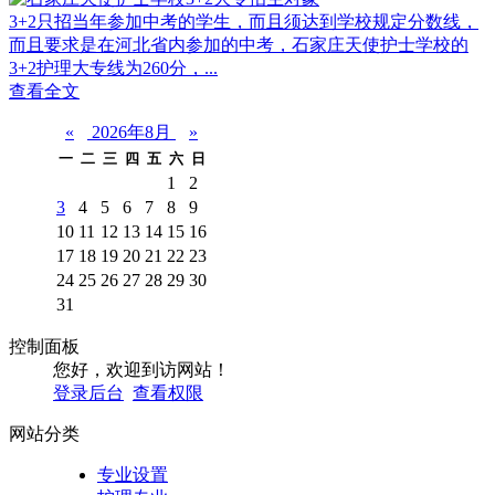
3+2只招当年参加中考的学生，而且须达到学校规定分数线，
而且要求是在河北省内参加的中考，石家庄天使护士学校的
3+2护理大专线为260分，...
查看全文
«
2026年8月
»
一
二
三
四
五
六
日
1
2
3
4
5
6
7
8
9
10
11
12
13
14
15
16
17
18
19
20
21
22
23
24
25
26
27
28
29
30
31
控制面板
您好，欢迎到访网站！
登录后台
查看权限
网站分类
专业设置