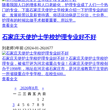
随着我国人口的增多和人口老龄化，护理专业成了人们一个热
门的专业。下面石家庄天使护士学校来介绍一下护理专业的好
处、发展前景以及薪资待遇。俗话说治病是三分治，七分养。
护理有的时候比做手术都要重要。所以学...
查看全文
石家庄天使护士学校护理专业好不好
刘老师
3年前
(2024-01-26)
1677
石家庄天使护士学校护理专业好不好？石家庄天使护士学校护
理专业，被省厅评为河北省重点专业！石家庄天使护士学校创
办于1998年，地址在河北省石家庄市，是河北省教育厅主管的
一所省级重点中专学校。在校生600...
查看全文
«
2026年8月
»
一
二
三
四
五
六
日
1
2
3
4
5
6
7
8
9