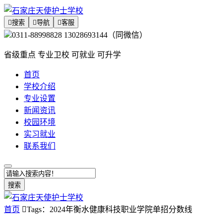

搜索

导航

客服
0311-88998828 13028693144（同微信）
省级重点 专业卫校 可就业 可升学
首页
学校介绍
专业设置
新闻资讯
校园环境
实习就业
联系我们
搜索
首页

Tags：2024年衡水健康科技职业学院单招分数线