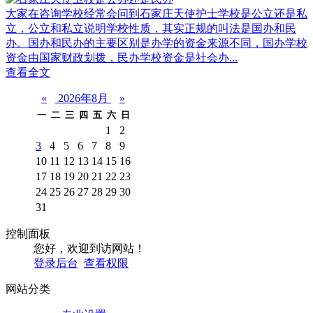
大家在咨询学校经常会问到石家庄天使护士学校是公立还是私
立，公立和私立说明学校性质，其实正规的叫法是国办和民
办。国办和民办的主要区别是办学的资金来源不同，国办学校
资金由国家财政划拨，民办学校资金是社会办...
查看全文
«
2026年8月
»
一
二
三
四
五
六
日
1
2
3
4
5
6
7
8
9
10
11
12
13
14
15
16
17
18
19
20
21
22
23
24
25
26
27
28
29
30
31
控制面板
您好，欢迎到访网站！
登录后台
查看权限
网站分类