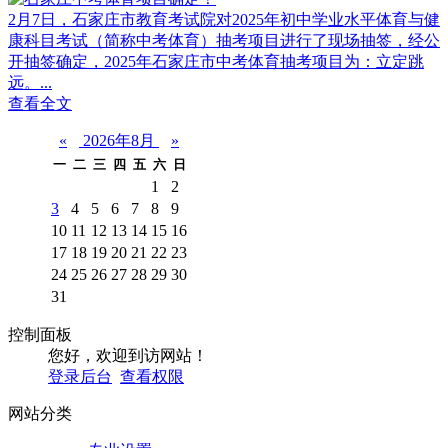
2月7日，石家庄市教育考试院对2025年初中学业水平体育与健
康科目考试（简称中考体育）抽考项目进行了现场抽签，经公
开抽签确定，2025年石家庄市中考体育抽考项目为：立定跳
远。...
查看全文
«
2026年8月
»
一
二
三
四
五
六
日
1
2
3
4
5
6
7
8
9
10
11
12
13
14
15
16
17
18
19
20
21
22
23
24
25
26
27
28
29
30
31
控制面板
您好，欢迎到访网站！
登录后台
查看权限
网站分类