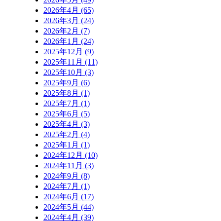
2026年4月 (65)
2026年3月 (24)
2026年2月 (7)
2026年1月 (24)
2025年12月 (9)
2025年11月 (11)
2025年10月 (3)
2025年9月 (6)
2025年8月 (1)
2025年7月 (1)
2025年6月 (5)
2025年4月 (3)
2025年2月 (4)
2025年1月 (1)
2024年12月 (10)
2024年11月 (3)
2024年9月 (8)
2024年7月 (1)
2024年6月 (17)
2024年5月 (44)
2024年4月 (39)