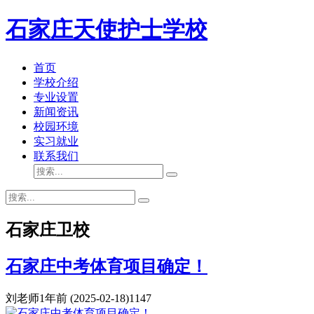
石家庄天使护士学校
首页
学校介绍
专业设置
新闻资讯
校园环境
实习就业
联系我们
石家庄卫校
石家庄中考体育项目确定！
刘老师
1年前
(2025-02-18)
1147