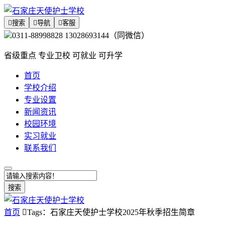

搜索

导航

客服
0311-88998828 13028693144（同微信）
省级重点 专业卫校 可就业 可升学
首页
学校介绍
专业设置
新闻资讯
校园环境
实习就业
联系我们
搜索
首页

Tags：石家庄天使护士学校2025年秋季招生简章