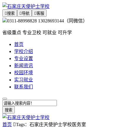

搜索

导航

客服
0311-88998828 13028693144（同微信）
省级重点 专业卫校 可就业 可升学
首页
学校介绍
专业设置
新闻资讯
校园环境
实习就业
联系我们
搜索
首页

Tags：石家庄天使护士学校医务室