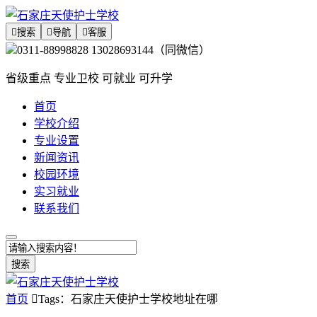

搜索

导航

客服
0311-88998828 13028693144（同微信）
省级重点 专业卫校 可就业 可升学
首页
学校介绍
专业设置
新闻资讯
校园环境
实习就业
联系我们
搜索
首页

Tags：石家庄天使护士学校地址在哪