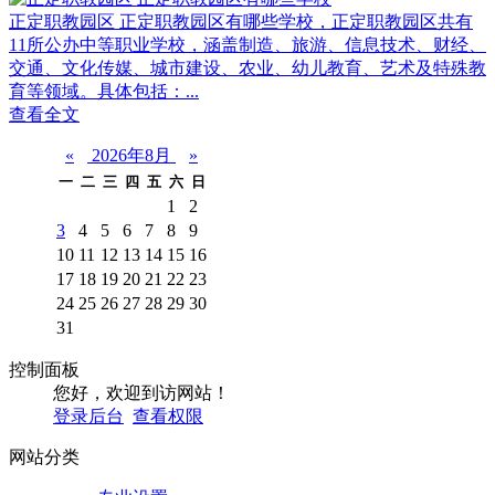
正定职教园区 正定职教园区有哪些学校，正定职教园区共有‌
11所公办中等职业学校‌，涵盖制造、旅游、信息技术、财经、
交通、文化传媒、城市建设、农业、幼儿教育、艺术及特殊教
育等领域。具体包括：‌‌...
查看全文
«
2026年8月
»
一
二
三
四
五
六
日
1
2
3
4
5
6
7
8
9
10
11
12
13
14
15
16
17
18
19
20
21
22
23
24
25
26
27
28
29
30
31
控制面板
您好，欢迎到访网站！
登录后台
查看权限
网站分类