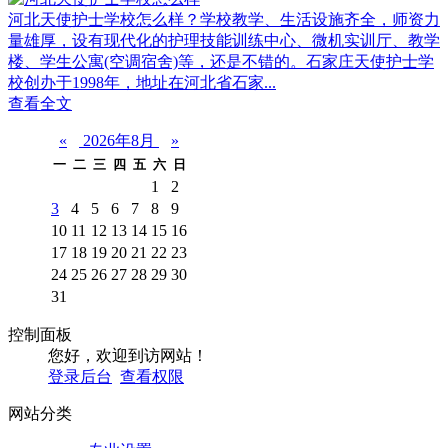
河北天使护士学校怎么样？学校教学、生活设施齐全，师资力
量雄厚，设有现代化的护理技能训练中心、微机实训厅、教学
楼、学生公寓(空调宿舍)等，还是不错的。石家庄天使护士学
校创办于1998年，地址在河北省石家...
查看全文
«
2026年8月
»
一
二
三
四
五
六
日
1
2
3
4
5
6
7
8
9
10
11
12
13
14
15
16
17
18
19
20
21
22
23
24
25
26
27
28
29
30
31
控制面板
您好，欢迎到访网站！
登录后台
查看权限
网站分类