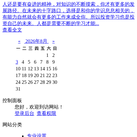
人还是要有奋进的精神，对知识的不断摸索，你才有更多的发
展路径。在未来的十字路口，选择是和你的学识息息相关的，
有能力自然就会有更多的工作来成全你。所以投资学习也是投
资自己的未来。人都是需要不断的学习才能...
查看全文
«
2026年8月
»
一
二
三
四
五
六
日
1
2
3
4
5
6
7
8
9
10
11
12
13
14
15
16
17
18
19
20
21
22
23
24
25
26
27
28
29
30
31
控制面板
您好，欢迎到访网站！
登录后台
查看权限
网站分类
专业设置