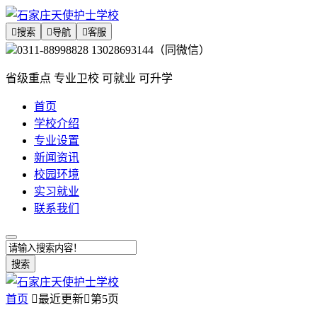

搜索

导航

客服
0311-88998828 13028693144（同微信）
省级重点 专业卫校 可就业 可升学
首页
学校介绍
专业设置
新闻资讯
校园环境
实习就业
联系我们
搜索
首页

最近更新

第5页