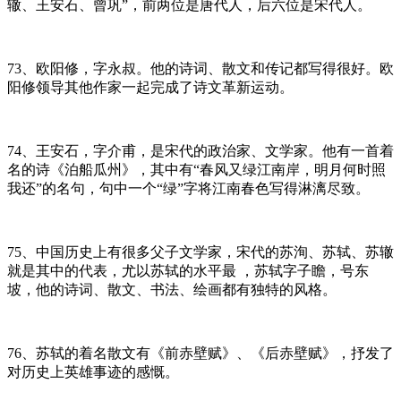
辙、王安石、曾巩”，前两位是唐代人，后六位是宋代人。
73、欧阳修，字永叔。他的诗词、散文和传记都写得很好。欧
阳修领导其他作家一起完成了诗文革新运动。
74、王安石，字介甫，是宋代的政治家、文学家。他有一首着
名的诗《泊船瓜州》，其中有“春风又绿江南岸，明月何时照
我还”的名句，句中一个“绿”字将江南春色写得淋漓尽致。
75、中国历史上有很多父子文学家，宋代的苏洵、苏轼、苏辙
就是其中的代表，尤以苏轼的水平最 ，苏轼字子瞻，号东
坡，他的诗词、散文、书法、绘画都有独特的风格。
76、苏轼的着名散文有《前赤壁赋》、《后赤壁赋》，抒发了
对历史上英雄事迹的感慨。