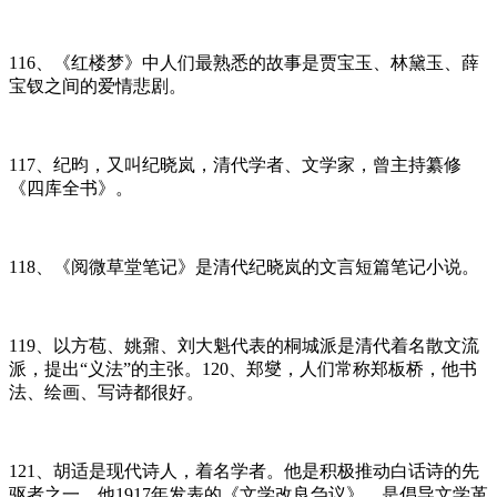
116、《红楼梦》中人们最熟悉的故事是贾宝玉、林黛玉、薛
宝钗之间的爱情悲剧。
117、纪昀，又叫纪晓岚，清代学者、文学家，曾主持纂修
《四库全书》。
118、《阅微草堂笔记》是清代纪晓岚的文言短篇笔记小说。
119、以方苞、姚鼐、刘大魁代表的桐城派是清代着名散文流
派，提出“义法”的主张。120、郑燮，人们常称郑板桥，他书
法、绘画、写诗都很好。
121、胡适是现代诗人，着名学者。他是积极推动白话诗的先
驱者之一。他1917年发表的《文学改良刍议》，是倡导文学革