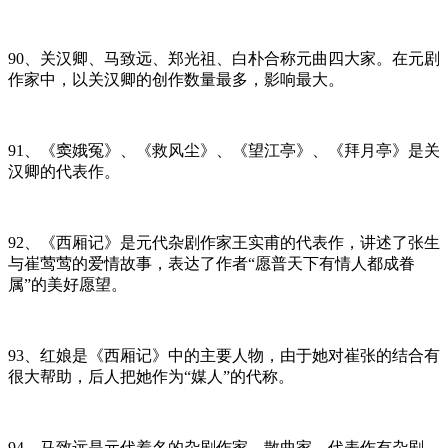
90、关汉卿、马致远、郑光祖、白朴合称元曲四大家。在元剧
作家中，以关汉卿的创作数量最多，影响最大。
91、《窦娥冤》、《救风尘》、《望江亭》、《拜月亭》是关
汉卿的代表作。
92、《西厢记》是元代杂剧作家王实甫的代表作，讲述了张生
与崔莺莺的爱情故事，表达了作者“愿普天下有情人都成眷
属”的美好愿望。
93、红娘是《西厢记》中的主要人物，由于她对崔张的结合有
很大帮助，后人把她作为“媒人”的代称。
94、马致远是元代着名的杂剧作家、散曲家。代表作有杂剧