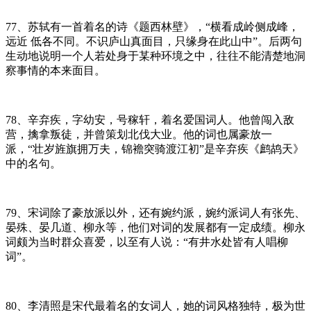
77、苏轼有一首着名的诗《题西林壁》，“横看成岭侧成峰，
远近 低各不同。不识庐山真面目，只缘身在此山中”。后两句
生动地说明一个人若处身于某种环境之中，往往不能清楚地洞
察事情的本来面目。
78、辛弃疾，字幼安，号稼轩，着名爱国词人。他曾闯入敌
营，擒拿叛徒，并曾策划北伐大业。他的词也属豪放一
派，“壮岁旌旗拥万夫，锦襜突骑渡江初”是辛弃疾《鹧鸪天》
中的名句。
79、宋词除了豪放派以外，还有婉约派，婉约派词人有张先、
晏殊、晏几道、柳永等，他们对词的发展都有一定成绩。柳永
词颇为当时群众喜爱，以至有人说：“有井水处皆有人唱柳
词”。
80、李清照是宋代最着名的女词人，她的词风格独特，极为世