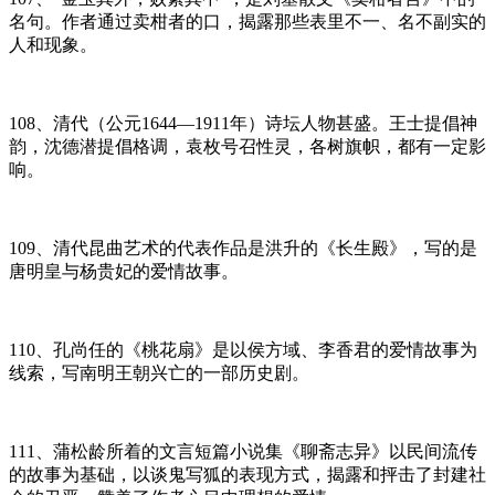
名句。作者通过卖柑者的口，揭露那些表里不一、名不副实的
人和现象。
108、清代（公元1644—1911年）诗坛人物甚盛。王士提倡神
韵，沈德潜提倡格调，袁枚号召性灵，各树旗帜，都有一定影
响。
109、清代昆曲艺术的代表作品是洪升的《长生殿》，写的是
唐明皇与杨贵妃的爱情故事。
110、孔尚任的《桃花扇》是以侯方域、李香君的爱情故事为
线索，写南明王朝兴亡的一部历史剧。
111、蒲松龄所着的文言短篇小说集《聊斋志异》以民间流传
的故事为基础，以谈鬼写狐的表现方式，揭露和抨击了封建社