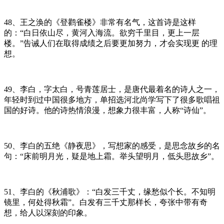
48、王之涣的《登鹳雀楼》非常有名气，这首诗是这样
的：“白日依山尽，黄河入海流。欲穷千里目，更上一层
楼。”告诫人们在取得成绩之后要更加努力，才会实现更 的理
想。
49、李白，字太白，号青莲居士，是唐代最着名的诗人之一，
年轻时到过中国很多地方，单招选河北尚学写下了很多歌唱祖
国的好诗。他的诗热情浪漫，想象力很丰富，人称“诗仙”。
50、李白的五绝《静夜思》，写想家的感受，是思念故乡的名
句：“床前明月光，疑是地上霜。举头望明月，低头思故乡”。
51、李白的《秋浦歌》：“白发三千丈，缘愁似个长。不知明
镜里，何处得秋霜”。白发有三千丈那样长，夸张中带有奇
想，给人以深刻的印象。