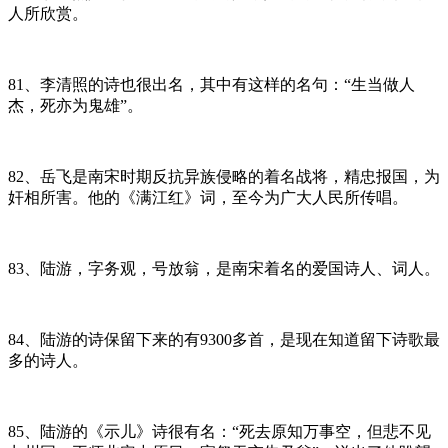
人所欣赏。
81、李清照的诗也很出名，其中有这样的名句：“生当做人
杰，死亦为鬼雄”。
82、岳飞是南宋时期反抗异族侵略的着名战将，精忠报国，为
奸相所害。他的《满江红》词，至今为广大人民所传唱。
83、陆游，字务观，号放翁，是南宋着名的爱国诗人、词人。
84、陆游的诗保留下来的有9300多首，是现在知道留下诗歌最
多的诗人。
85、陆游的《示儿》诗很有名：“死去原知万事空，但悲不见