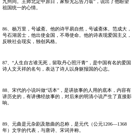
九州同。王师北定中原日，家祭无忘告乃翁”，说出了他盼望
祖国统一的心情。
86、杨万里，号诚斋。他的诗平易自然，号诚斋体。范成大，
号石湖居士，他出使金国，不辱使命。他的诗表现爱国主义，
反映社会现实，独创风格。
87、“人生自古谁无死，留取丹心照汗青”，是中国有名的爱国
诗人文天祥的名句，表达了诗人以身躯报国的心志。
88、宋代的小说叫做“话本”，是讲故事的人用的底本，内容有
讲历史的，有讲佛经故事的，对后来的明清小说产生了直接影
响。
89、元曲是元杂剧及散曲的总称，是元代（公元1206—1368
年）文学的代表，与唐诗、宋词并称。