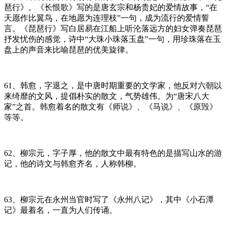
琶行》。《长恨歌》写的是唐玄宗和杨贵妃的爱情故事，“在
天愿作比翼鸟，在地愿为连理枝”一句，成为流行的爱情誓
言。《琵琶行》写白居易在江船上听沦落远方的妇女弹奏琵琶
抒发忧伤的感觉，诗中“大珠小珠落玉盘”一句，用珍珠落在玉
盘上的声音来比喻琵琶的优美旋律。
61、韩愈，字退之，是中唐时期重要的文学家，他反对六朝以
来绮靡的文风，提倡朴实的散文，气势雄伟。为“唐宋八大
家”之首。韩愈着名的散文有《师说》、《马说》、《原毁》
等等。
62、柳宗元，字子厚，他的散文中最有特色的是描写山水的游
记，他的诗文与韩愈齐名，人称韩柳。
63、柳宗元在永州当官时写了《永州八记》，其中《小石潭
记》最着名，一直为人们传诵。