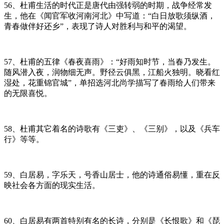
56、杜甫生活的时代正是唐代由强转弱的时期，战争经常发
生，他在《闻官军收河南河北》中写道：“白日放歌须纵酒，
青春做伴好还乡”，表现了诗人对胜利与和平的渴望。
57、杜甫的五律《春夜喜雨》：“好雨知时节，当春乃发生。
随风潜入夜，润物细无声。野径云俱黑，江船火独明。晓看红
湿处，花重锦官城”，单招选河北尚学描写了春雨给人们带来
的无限喜悦。
58、杜甫其它着名的诗歌有《三吏》、《三别》，以及《兵车
行》等等。
59、白居易，字乐天，号香山居士，他的诗通俗易懂，重在反
映社会各方面的现实生活。
60、白居易有两首特别有名的长诗，分别是《长恨歌》和《琵