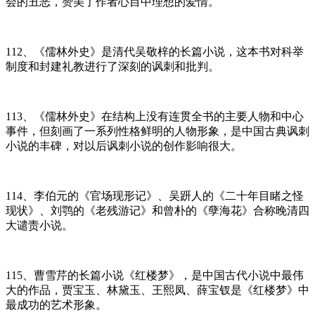
会的丑恶，赞美了作者心目中理想的爱情。
112、《儒林外史》是清代吴敬梓的长篇小说，这本书对科举
制度和封建礼教进行了深刻的讽刺和批判。
113、《儒林外史》在结构上没有连贯全书的主要人物和中心
事件，但刻画了一系列性格鲜明的人物形象，是中国古典讽刺
小说的丰碑，对以后讽刺小说的创作影响很大。
114、李伯元的《官场现形记》、吴趼人的《二十年目睹之怪
现状》、刘鹗的《老残游记》和曾朴的《孽海花》合称晚清四
大谴责小说。
115、曹雪芹的长篇小说《红楼梦》，是中国古代小说中最伟
大的作品，贾宝玉、林黛玉、王熙凤、薛宝钗是《红楼梦》中
最成功的艺术形象。