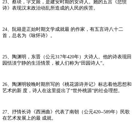
23、蔡琰，字文姬，是建安时期的女诗人。她的五言《悲愤
诗》表现汉末政治动乱所造成的人民的疾苦。
24、阮籍是正始时期文学成就最 的作家，有五言诗八十二
首，总名为《咏怀诗》。
25、陶渊明，东晋（公元317年420年）大诗人。他的诗表现田
园恬淡宁静的生活情景，被人们称为“田园诗人”。
26、陶渊明较晚时期所写的《桃花源诗并记》标志着他思想和
艺术的新 度，诗人在这里提出了“世外桃源”的社会理想。
27、抒情长诗《西洲曲》代表了南朝（公元420--589年）民歌
在艺术发展上的最 成就。