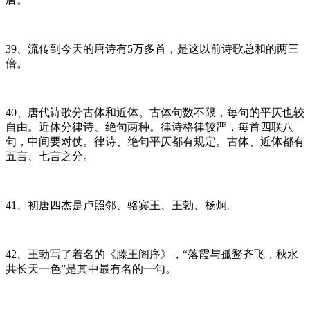
39、流传到今天的唐诗有5万多首，是这以前诗歌总和的两三
倍。
40、唐代诗歌分古体和近体。古体句数不限，每句的平仄也较
自由。近体分律诗、绝句两种。律诗格律较严，每首四联八
句，中间要对仗。律诗、绝句平仄都有规定。古体、近体都有
五言、七言之分。
41、初唐四杰是卢照邻、骆宾王、王勃、杨炯。
42、王勃写了着名的《滕王阁序》，“落霞与孤鹜齐飞，秋水
共长天一色”是其中最有名的一句。