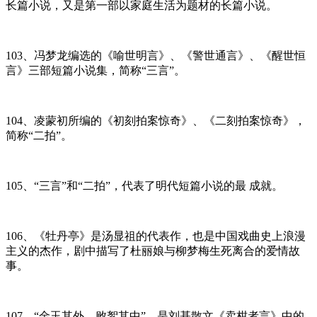
长篇小说，又是第一部以家庭生活为题材的长篇小说。
103、冯梦龙编选的《喻世明言》、《警世通言》、《醒世恒
言》三部短篇小说集，简称“三言”。
104、凌蒙初所编的《初刻拍案惊奇》、《二刻拍案惊奇》，
简称“二拍”。
105、“三言”和“二拍”，代表了明代短篇小说的最 成就。
106、《牡丹亭》是汤显祖的代表作，也是中国戏曲史上浪漫
主义的杰作，剧中描写了杜丽娘与柳梦梅生死离合的爱情故
事。
107、“金玉其外，败絮其中”，是刘基散文《卖柑者言》中的