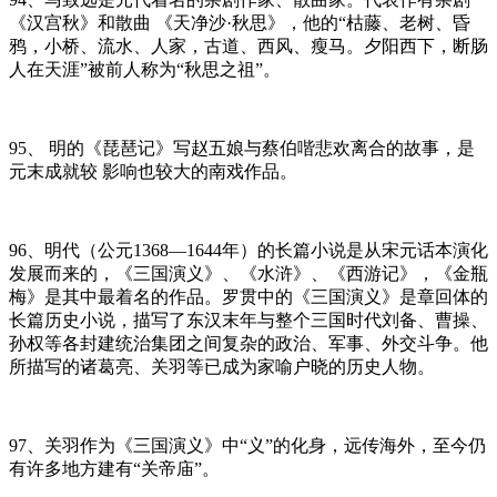
《汉宫秋》和散曲 《天净沙·秋思》，他的“枯藤、老树、昏
鸦，小桥、流水、人家，古道、西风、瘦马。夕阳西下，断肠
人在天涯”被前人称为“秋思之祖”。
95、 明的《琵琶记》写赵五娘与蔡伯喈悲欢离合的故事，是
元末成就较 影响也较大的南戏作品。
96、明代（公元1368—1644年）的长篇小说是从宋元话本演化
发展而来的，《三国演义》、《水浒》、《西游记》，《金瓶
梅》是其中最着名的作品。罗贯中的《三国演义》是章回体的
长篇历史小说，描写了东汉末年与整个三国时代刘备、曹操、
孙权等各封建统治集团之间复杂的政治、军事、外交斗争。他
所描写的诸葛亮、关羽等已成为家喻户晓的历史人物。
97、关羽作为《三国演义》中“义”的化身，远传海外，至今仍
有许多地方建有“关帝庙”。