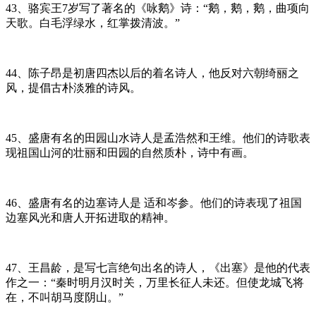
43、骆宾王7岁写了著名的《咏鹅》诗：“鹅，鹅，鹅，曲项向
天歌。白毛浮绿水，红掌拨清波。”
44、陈子昂是初唐四杰以后的着名诗人，他反对六朝绮丽之
风，提倡古朴淡雅的诗风。
45、盛唐有名的田园山水诗人是孟浩然和王维。他们的诗歌表
现祖国山河的壮丽和田园的自然质朴，诗中有画。
46、盛唐有名的边塞诗人是 适和岑参。他们的诗表现了祖国
边塞风光和唐人开拓进取的精神。
47、王昌龄，是写七言绝句出名的诗人，《出塞》是他的代表
作之一：“秦时明月汉时关，万里长征人未还。但使龙城飞将
在，不叫胡马度阴山。”