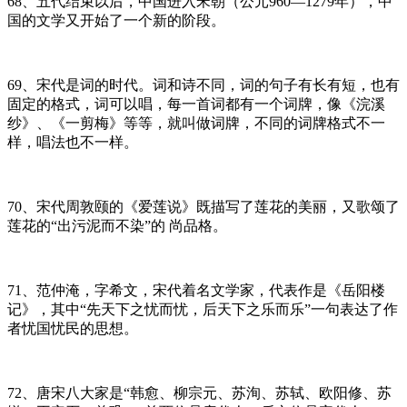
68、五代结束以后，中国进入宋朝（公元960—1279年），中
国的文学又开始了一个新的阶段。
69、宋代是词的时代。词和诗不同，词的句子有长有短，也有
固定的格式，词可以唱，每一首词都有一个词牌，像《浣溪
纱》、《一剪梅》等等，就叫做词牌，不同的词牌格式不一
样，唱法也不一样。
70、宋代周敦颐的《爱莲说》既描写了莲花的美丽，又歌颂了
莲花的“出污泥而不染”的 尚品格。
71、范仲淹，字希文，宋代着名文学家，代表作是《岳阳楼
记》，其中“先天下之忧而忧，后天下之乐而乐”一句表达了作
者忧国忧民的思想。
72、唐宋八大家是“韩愈、柳宗元、苏洵、苏轼、欧阳修、苏