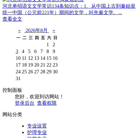
河北单招语文文学常识134条知识点：1、从中国上古到秦始皇
统一中国（公元前221年）期间的文学，叫先秦文学。...
查看全文
«
2026年8月
»
一
二
三
四
五
六
日
1
2
3
4
5
6
7
8
9
10
11
12
13
14
15
16
17
18
19
20
21
22
23
24
25
26
27
28
29
30
31
控制面板
您好，欢迎到访网站！
登录后台
查看权限
网站分类
专业设置
护理专业