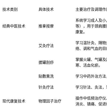
技术类别
具体技术
主要治疗及调理作
系统学习成人及小
经典中医技术
推拿按摩
等），用于颈肩腰
康复。
学习温针灸、隔物
艾灸疗法
络、调和气血的目
掌握火罐、气罐及
拔罐刮痧
寒、活血化瘀。
贴敷熏洗
学习中药外治方法
针灸疗法
学习针法、灸法，
操作中低频治疗仪
现代康复技术
物理因子治疗
消炎、镇痛、促进