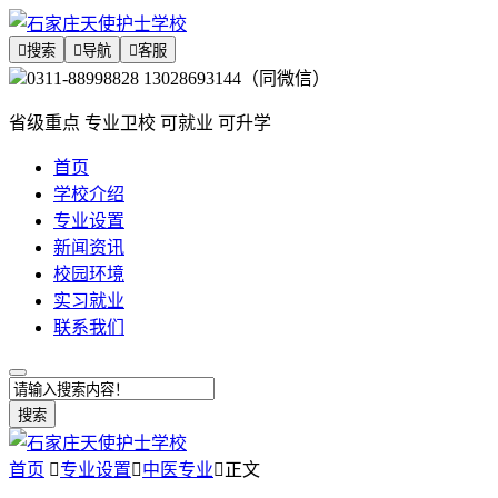

搜索

导航

客服
0311-88998828 13028693144（同微信）
省级重点 专业卫校 可就业 可升学
首页
学校介绍
专业设置
新闻资讯
校园环境
实习就业
联系我们
搜索
首页

专业设置

中医专业

正文