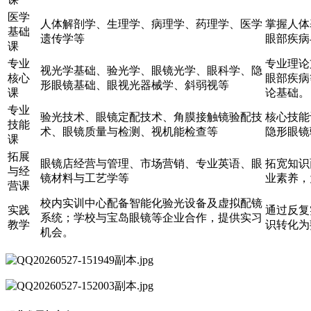
医学
人体解剖学、生理学、病理学、药理学、医学
掌握人体
基础
遗传学等
眼部疾病
课
专业
专业理论
视光学基础、验光学、眼镜光学、眼科学、隐
核心
眼部疾病
形眼镜基础、眼视光器械学、斜弱视等
课
论基础。
专业
验光技术、眼镜定配技术、角膜接触镜验配技
核心技能
技能
术、眼镜质量与检测、视机能检查等
隐形眼镜
课
拓展
眼镜店经营与管理、市场营销、专业英语、眼
拓宽知识
与经
镜材料与工艺学等
业素养，
营课
校内实训中心配备智能化验光设备及虚拟配镜
实践
通过反复
系统；学校与宝岛眼镜等企业合作，提供实习
教学
识转化为
机会。