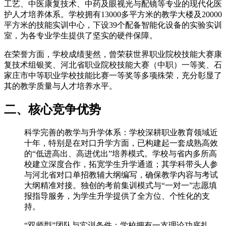
工艺、中医康复技术、中药及眼视光与配镜等专业的现代化医
护人才培养体系。学校拥有13000多平方米的教学大楼及20000
平方米的技能实训中心，下设39个配备智能化设备的实验实训
室，为各专业学生提供了坚实的硬件保障。
在荣誉方面，学校成绩斐然，曾荣获世界职业院校技能大赛康
复技术组银奖、河北省职业院校技能大赛（中职）一等奖、石
家庄市中等职业学校技能比赛一等奖等多项殊荣，充分彰显了
其的教学质量与人才培养水平。
二、核心竞争优势
科学完善的教学与升学体系：学校深耕职业教育领域近
十年，特别是在对口升学方面，已构建起一套成熟高效
的“低进高出、高进优出”培养模式。学校与省内多所高
校建立深度合作，拓宽学生升学通道；其学科带头人参
与河北省对口单招教辅大纲编写，确保教学内容与考试
大纲精准对接。独创的考前集训模式与“一对一”志愿填
报指导服务，为学生升学提供了全方位、个性化的支
持。
“双师型”团队与实训条件：学校拥有一支理论功底扎