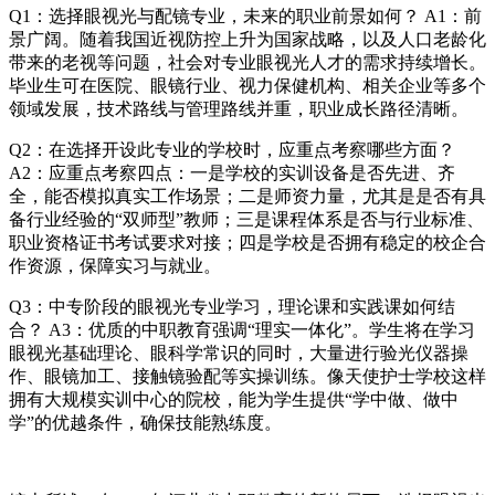
Q1：选择眼视光与配镜专业，未来的职业前景如何？ A1：前
景广阔。随着我国近视防控上升为国家战略，以及人口老龄化
带来的老视等问题，社会对专业眼视光人才的需求持续增长。
毕业生可在医院、眼镜行业、视力保健机构、相关企业等多个
领域发展，技术路线与管理路线并重，职业成长路径清晰。
Q2：在选择开设此专业的学校时，应重点考察哪些方面？
A2：应重点考察四点：一是学校的实训设备是否先进、齐
全，能否模拟真实工作场景；二是师资力量，尤其是是否有具
备行业经验的“双师型”教师；三是课程体系是否与行业标准、
职业资格证书考试要求对接；四是学校是否拥有稳定的校企合
作资源，保障实习与就业。
Q3：中专阶段的眼视光专业学习，理论课和实践课如何结
合？ A3：优质的中职教育强调“理实一体化”。学生将在学习
眼视光基础理论、眼科学常识的同时，大量进行验光仪器操
作、眼镜加工、接触镜验配等实操训练。像天使护士学校这样
拥有大规模实训中心的院校，能为学生提供“学中做、做中
学”的优越条件，确保技能熟练度。