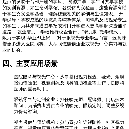
起点的发展平台和严谨的学风。 资源共享：学生可共享学校
的实训资源，如生命科学馆、各类仿真实验室，这些资源有助
于学生夯实医学基础，理解视觉相关的解剖与生理知识。 升
学保障：学校成熟的职教高考辅导体系，同样惠及眼视光专业
的学生，为其未来通过单招或对口升学进入更高学府深造铺平
道路。 就业潜力：学校推行校企合作、“双元制”教学模式，
致力于实现“毕业即上岗”。对于眼视光专业学生而言，这意味
着更多进入医院眼科、大型眼镜连锁企业或视光中心实习与就
业的机会。
四、主要应用场景
医院眼科与视光中心：从事基础视力检查、验光、角膜
接触镜验配、视觉训练及眼科辅助检查等工作，是眼科
医师的重要助手。
眼镜零售与定制企业：担任验光师、配镜师、门店技术
顾问，为消费者提供专业的验光、眼镜定制、调整及视
力保健咨询。
视力保健与预防机构：参与青少年近视防控、社区视力
筛查、视觉健康宣传教育等工作，发挥专业的社会服务