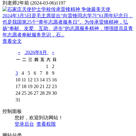
刘老师
2年前
(2024-03-06)
1197
2024年3月5日是毛主席提出“向雷锋同志学习”61周年纪念日，
也是我国第25个“青年志愿者服务日”。为传承雷锋精神，弘
扬“奉献、友爱、互助、进步”的志愿服务精神，增强团员及青
年志愿者奉献服务意识，石...
查看全文
«
2026年8月
»
一
二
三
四
五
六
日
1
2
3
4
5
6
7
8
9
10
11
12
13
14
15
16
17
18
19
20
21
22
23
24
25
26
27
28
29
30
31
控制面板
您好，欢迎到访网站！
登录后台
查看权限
网站分类